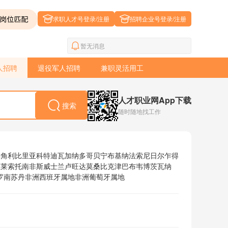
求职人才号登录/注册
招聘企业号登录/注册
暂无消息
人招聘
退役军人招聘
兼职灵活用工
人才职业网App下载
搜索
随时随地找工作
得角
利比里亚
科特迪瓦
加纳
多哥
贝宁
布基纳法索
尼日尔
乍得
亚
莱索托
南非
斯威士兰
卢旺达
莫桑比克
津巴布韦
博茨瓦纳
罗
南苏丹
非洲西班牙属地
非洲葡萄牙属地