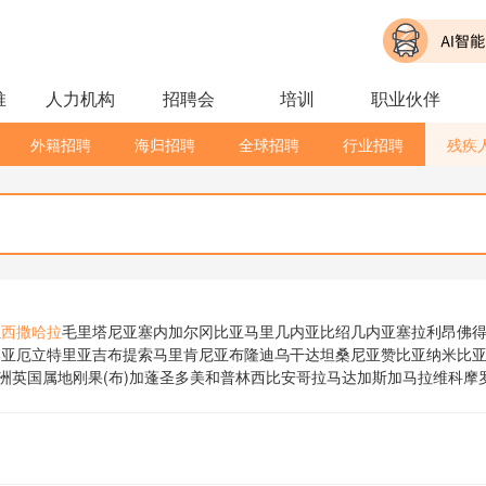
推
人力机构
招聘会
培训
职业伙伴
外籍招聘
海归招聘
全球招聘
行业招聘
残疾
亚
西撒哈拉
毛里塔尼亚
塞内加尔
冈比亚
马里
几内亚比绍
几内亚
塞拉利昂
佛
比亚
厄立特里亚
吉布提
索马里
肯尼亚
布隆迪
乌干达
坦桑尼亚
赞比亚
纳米比
洲英国属地
刚果(布)
加蓬
圣多美和普林西比
安哥拉
马达加斯加
马拉维
科摩