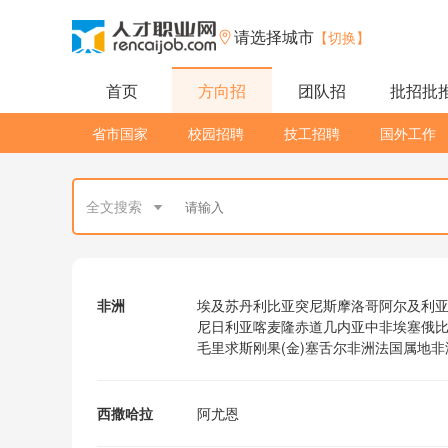
请选择城市
【切换】
首页
方向招
团队招
批招批
省市国家
校园招聘
技工招聘
国外工作
全文搜索
非洲
埃及
苏丹
利比亚
突尼斯
摩洛哥
阿尔及利
尼日利亚
喀麦隆
赤道几内亚
中非
埃塞俄
毛里求斯
刚果(金)
塞舌尔
非洲法国属地
非
西撒哈拉
阿尤恩