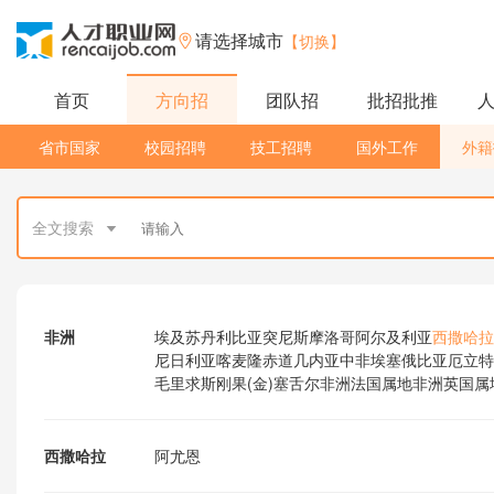
请选择城市
【切换】
首页
方向招
团队招
批招批推
省市国家
校园招聘
技工招聘
国外工作
外籍
全文搜索
非洲
埃及
苏丹
利比亚
突尼斯
摩洛哥
阿尔及利亚
西撒哈拉
尼日利亚
喀麦隆
赤道几内亚
中非
埃塞俄比亚
厄立特
毛里求斯
刚果(金)
塞舌尔
非洲法国属地
非洲英国属
西撒哈拉
阿尤恩